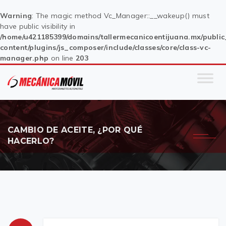
Warning
: The magic method Vc_Manager::__wakeup() must
have public visibility in
/home/u421185399/domains/tallermecanicoentijuana.mx/publi
content/plugins/js_composer/include/classes/core/class-vc-
manager.php
on line
203
CAMBIO DE ACEITE, ¿POR QUÉ
HACERLO?