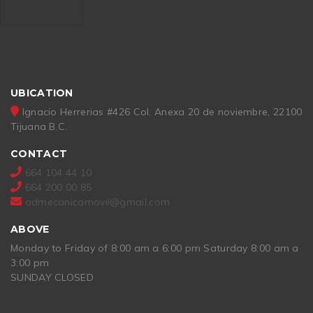
UBICATION
Ignacio Herrerias #426 Col. Anexa 20 de noviembre, 22100
Tijuana B.C.
CONTACT
664 104 44 10
664 200 00 85
admecanicamovil@gmail.com
ABOVE
Monday to Friday of 8:00 am a 6:00 pm Saturday 8:00 am a
3:00 pm
SUNDAY CLOSED