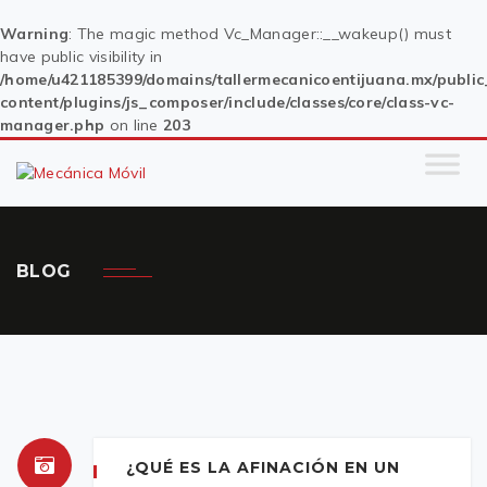
Warning
: The magic method Vc_Manager::__wakeup() must
have public visibility in
/home/u421185399/domains/tallermecanicoentijuana.mx/publi
content/plugins/js_composer/include/classes/core/class-vc-
manager.php
on line
203
BLOG
¿QUÉ ES LA AFINACIÓN EN UN